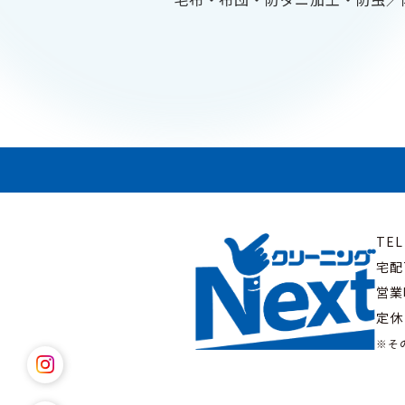
TE
宅配
営業時
定休
※そ